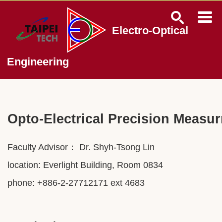
Jump
to
the
Electro-Optical
main
content
block
Engineering
Opto-Electrical Precision Meas
Faculty Advisor： Dr.
Shyh-Tsong Lin
location: Everlight Building, Room 0834
phone: +886-2-27712171 ext 4683