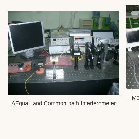
Me
AEqual- and Common-path Interferometer