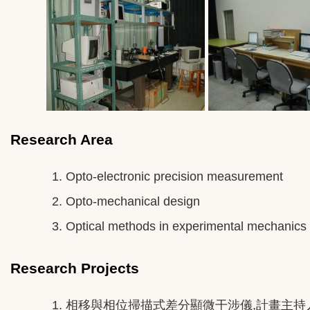
Research Area
Opto-electronic precision measurement
Opto-mechanical design
Optical methods in experimental mechanics
Research Projects
相移與相位掃描式差分顯微干涉儀,計畫主持人,10