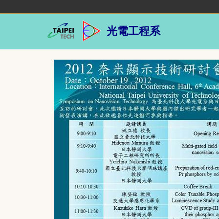
跳
到
主
光電工程系
要
內
容
區