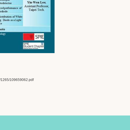
mg/1265/109659062.pdf