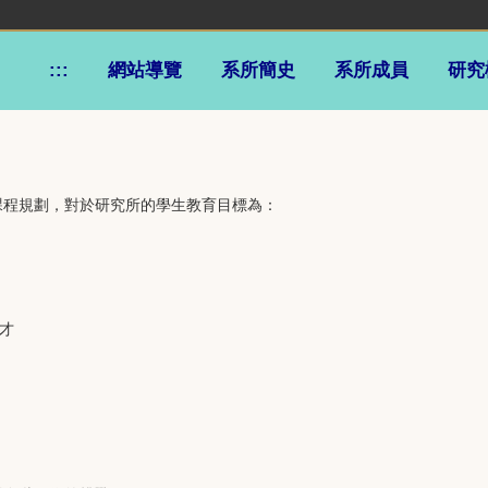
:::
網站導覽
系所簡史
系所成員
研究
課程規劃，對於研究所的學生教育目標為：
才