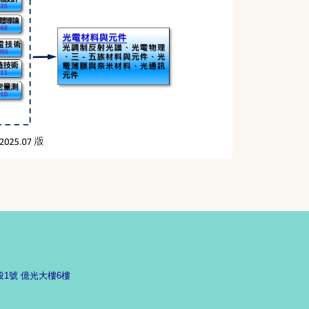
段1號 億光大樓6樓