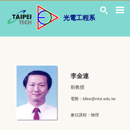
跳
到
主
光電工程系
要
內
容
區
李金連
前教授
電郵：
kllee@ntut.edu.tw
兼任課程：物理