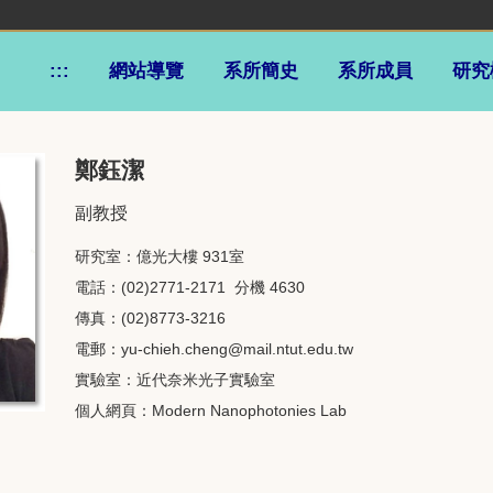
:::
網站導覽
系所簡史
系所成員
研究
鄭鈺潔
副教授
研究室：億光大樓 931室
電話：(02)2771-2171 分機 4630
傳真：(02)8773-3216
電郵：
yu-chieh.cheng@mail.ntut.edu.
tw
實驗室：
近代奈米光子實驗室
個人網頁：
Modern Nanophotonies Lab