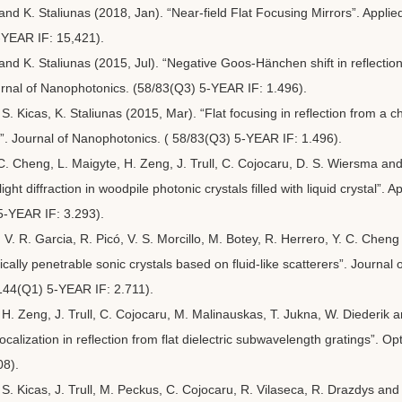
and K. Staliunas (2018, Jan). “Near-field Flat Focusing Mirrors”. Appli
-YEAR IF: 15,421).
and K. Staliunas (2015, Jul). “Negative Goos-Hänchen shift in reflecti
urnal of Nanophotonics. (58/83(Q3) 5-YEAR IF: 1.496).
S. Kicas, K. Staliunas (2015, Mar). “Flat focusing in reflection from a ch
r”. Journal of Nanophotonics. ( 58/83(Q3) 5-YEAR IF: 1.496).
 C. Cheng, L. Maigyte, H. Zeng, J. Trull, C. Cojocaru, D. S. Wiersma and
light diffraction in woodpile photonic crystals filled with liquid crystal”. 
5-YEAR IF: 3.293).
 V. R. Garcia, R. Picó, V. S. Morcillo, M. Botey, R. Herrero, Y. C. Chen
cally penetrable sonic crystals based on fluid-like scatterers”. Journal 
144(Q1) 5-YEAR IF: 2.711).
 H. Zeng, J. Trull, C. Cojocaru, M. Malinauskas, T. Jukna, W. Diederik a
calization in reflection from flat dielectric subwavelength gratings”. Op
08).
 S. Kicas, J. Trull, M. Peckus, C. Cojocaru, R. Vilaseca, R. Drazdys and