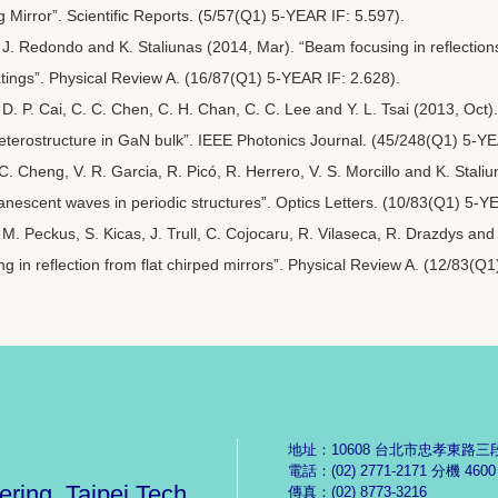
g Mirror”. Scientific Reports. (5/57(Q1) 5-YEAR IF: 5.597).
 J. Redondo and K. Staliunas (2014, Mar). “Beam focusing in reflection
ratings”. Physical Review A. (16/87(Q1) 5-YEAR IF: 2.628).
 D. P. Cai, C. C. Chen, C. H. Chan, C. C. Lee and Y. L. Tsai (2013, Oct).
eterostructure in GaN bulk”. IEEE Photonics Journal. (45/248(Q1) 5-YE
C. Cheng, V. R. Garcia, R. Picó, R. Herrero, V. S. Morcillo and K. Stali
nescent waves in periodic structures”. Optics Letters. (10/83(Q1) 5-YE
 M. Peckus, S. Kicas, J. Trull, C. Cojocaru, R. Vilaseca, R. Drazdys and 
g in reflection from flat chirped mirrors”. Physical Review A. (12/83(Q
地址：10608 台北市忠孝東路三
電話：(02) 2771-2171 分機 4600
ering, Taipei Tech
傳真：(02) 8773-3216