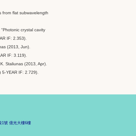
s from flat subwavelength
 “Photonic crystal cavity
AR IF: 2.353).
unas (2013, Jun).
AR IF: 3.119).
K. Staliunas (2013, Apr).
1) 5-YEAR IF: 2.729).
段1號 億光大樓6樓