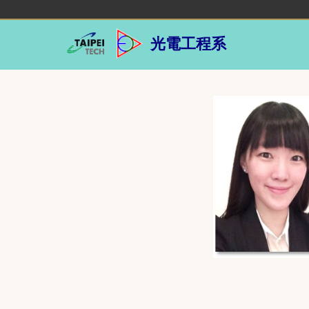
跳
到
主
光電工程系
要
內
容
區