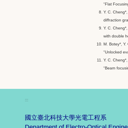
“Flat Focusin
Y. C. Cheng*,
diffraction g
Y. C. Cheng*,
with double h
M. Botey*, Y. 
“Unlocked eva
Y. C. Cheng*,
“Beam focusin
:::
國立臺北科技大學光電工程系
Department of Electro-Optical Engine