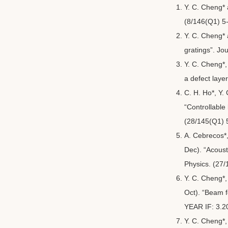
Y. C. Cheng* 
(8/146(Q1) 5
Y. C. Cheng* 
gratings”. Jo
Y. C. Cheng*, 
a defect laye
C. H. Ho*, Y.
“Controllable 
(28/145(Q1) 
A. Cebrecos*,
Dec). “Acousti
Physics. (27/
Y. C. Cheng*,
Oct). “Beam fo
YEAR IF: 3.2
Y. C. Cheng*,