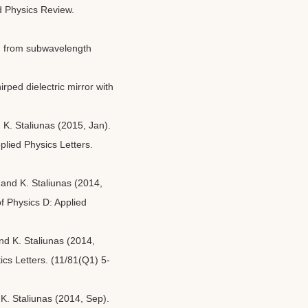
ed Physics Review.
on from subwavelength
irped dielectric mirror with
 K. Staliunas (2015, Jan).
Applied Physics Letters.
g and K. Staliunas (2014,
of Physics D: Applied
nd K. Staliunas (2014,
tics Letters. (11/81(Q1) 5-
 K. Staliunas (2014, Sep).