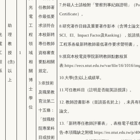
7.
外籍人士請檢附「警察刑事紀錄證明」（Police Cr
光
任教師著
Certificate）。
電
作最低要
助
工
求須符合
8.
研究著作目錄及重要著作影本（含博士論文
光
理
程
本校新聘
SCI、EI、Impact Factor及Ranking
電
教
領
專任教師
工程系各級新聘教師最低著作要求聲明書」
工
授
1
域
資格審查
9.
填寫本校電資學院新聘教師點數核算
程
(含)
相
要點相關
表:https://eecs.ntut.edu.tw/var/file/16/1016
系
以
關
規定。
10.
大學(含)以上成績單。
上
博
3.
依技術
士
11.
可任教科目（註明是否能英語授課）。
及職業教
學
育法第二
12.
教師證書影本（並請簽名於上），未具有
位
十五條：
論文。
「技職校
13.
「新聘專任教師評審表」，表格電子檔置
院專業科
告-本項職缺之附檔 https://eo.ntut.edu.tw/p/406
目或技術