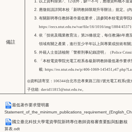
以上資料除第7、12項外，缺一不可，應徵資料概不退
應徵前請詳閱本校「新聘教師限期升等辦法」規定。(內
有關新聘專任教師著作最低要求，請參閱本校電資學院
https://eecs.ntut.edu.tw/var/file/16/1016/img/1884/4537
依「技術及職業教育法」第26條規定，每任教滿6年應
備註
領域有關之產業，進行至少半年以上與專業或技術有關
外籍人士並請檢附「警察刑事紀錄證明」（Police Criminal
「本校電資學院光電工程系各級新聘教師最低著作要求
載: https://eo.ntut.edu.tw/p/406-1069-145451,r47.php?
◎
資料請寄至：106344台北市忠孝東路三段1號光電工程系(億光
子信箱:
david11815@ntut.edu.tw
。
最低著作要求聲明書
Statement_of_the_minimum_publications_requirement_(English_Chi
國立臺北科技大學電資學院新聘專任教師資格審查要點與點數核
算表.odt