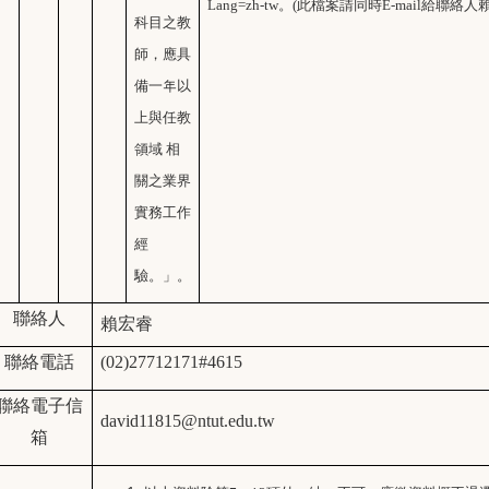
Lang=zh-tw。(此檔案請同時E-mail給聯絡人
科目之教
師，應具
備一年以
上與任教
領域 相
關之業界
實務工作
經
驗。」。
聯絡人
賴宏睿
聯絡電話
(02)27712171#4615
聯絡電子信
david11815
@ntut.edu.tw
箱