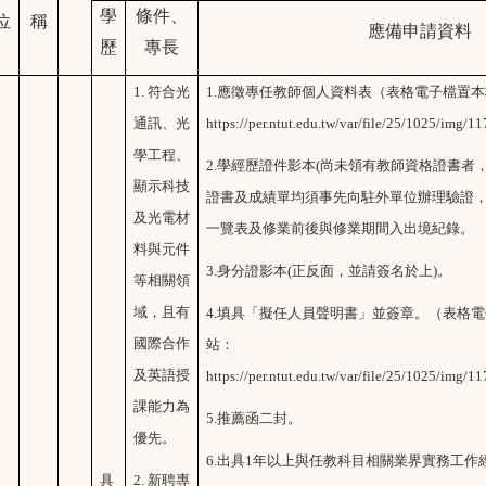
學
條件、
位
稱
應備申請資料
歷
專長
1.
符合光
1.
應徵專任教師個人資料表（表格電子檔置本
通訊、光
https://per.ntut.edu.tw/var/file/25/1025/img
學工程、
2.
學經歷證件影本(尚未領有教師資格證書者
顯示科技
證書及成績單均須事先向駐外單位辦理驗證
及光電材
一覽表及修業前後與修業期間入出境紀錄
。
料與元件
3.
身分證影本(正反面，並請簽名於上)。
等相關領
域，且有
4.
填具「擬任人員聲明書」並簽章。（表格電
國際合作
站：
及英語授
https://per.ntut.edu.tw/var/file/25/1025/img
課能力為
5.
推薦函二封。
優先。
6.
出具1年以上與任教科目相關業界實務工作
具
2.
新聘專