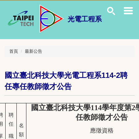
跳
到
主
光電工程系
要
內
容
區
首頁
最新公告
國立臺北科技大學光電工程系114-2聘
任專任教師徵才公告
國立臺北科技大學114學年度第2
聘
聘
任教師徵才公告
用
任
名
應徵資格
額
單
職