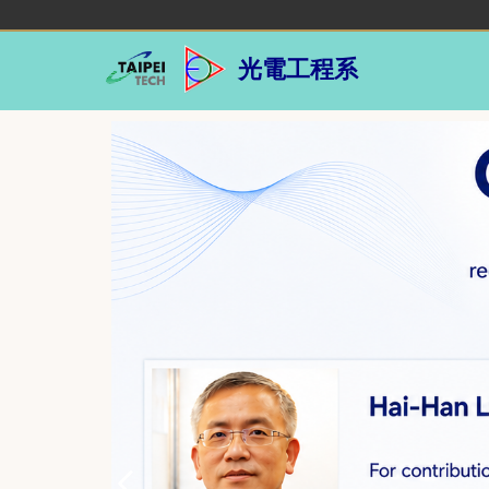
跳
到
主
光電工程系
要
內
容
區