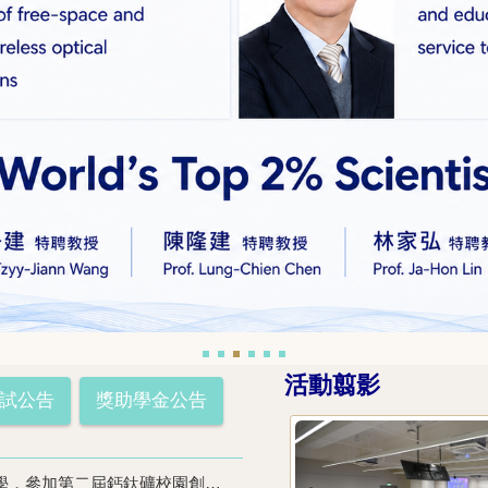
活動翦影
試公告
獎助學金公告
恭喜陳隆建老師指導許桓愷、游善閔、石育彰同學，參加第二屆鈣鈦礦校園創意競賽，榮獲人氣獎